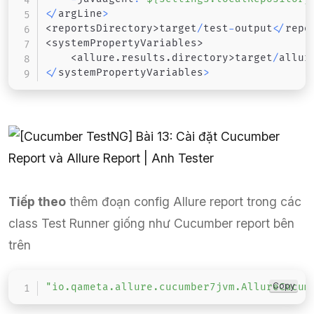
<
/
argLine
>
<
reportsDirectory
>
target
/
test
-
output
<
/
repo
<
systemPropertyVariables
>
<
allure
.
results
.
directory
>
target
/
allur
<
/
systemPropertyVariables
>
Tiếp theo
thêm đoạn config Allure report trong các
class Test Runner giống như Cucumber report bên
trên
Copy
"io.qameta.allure.cucumber7jvm.AllureCucum