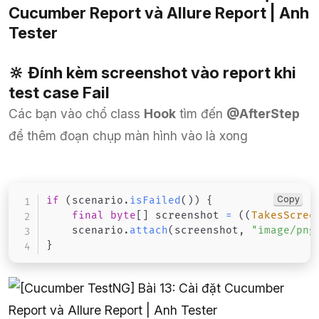
🔆 Đính kèm screenshot vào report khi
test case Fail
Các bạn vào chổ class
Hook
tìm đến
@AfterStep
để thêm đoạn chụp màn hình vào là xong
Copy
if
(
scenario
.
isFailed
(
)
)
{
final
byte
[
]
 screenshot 
=
(
(
TakesScree
    scenario
.
attach
(
screenshot
,
"image/png
}