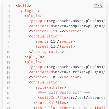
Copy
<
build
>
<
plugins
>
<
plugin
>
<
groupId
>
org.apache.maven.plugins
</
g
<
artifactId
>
maven-compiler-plugin
</
a
<
version
>
3.11.0
</
version
>
<
configuration
>
<
source
>
11
</
source
>
<
target
>
11
</
target
>
</
configuration
>
</
plugin
>
<
plugin
>
<
groupId
>
org.apache.maven.plugins
</
g
<
artifactId
>
maven-surefire-plugin
</
a
<
version
>
3.0.0
</
version
>
<
configuration
>
<
suiteXmlFiles
>
<!-- Call Suite path -->
<
suiteXmlFile
>
src/test/resources
</
suiteXmlFiles
>
<
testFailureIgnore
>
true
</
testFailu