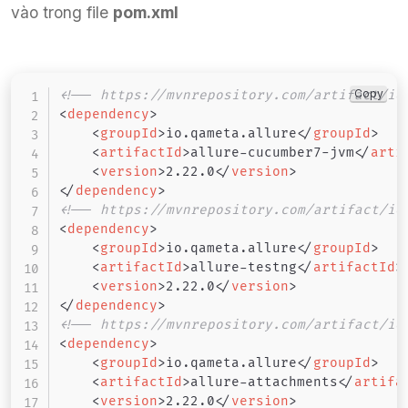
vào trong file
pom.xml
Copy
<!-- https://mvnrepository.com/artifact/io
<
dependency
>
<
groupId
>
io.qameta.allure
</
groupId
>
<
artifactId
>
allure-cucumber7-jvm
</
arti
<
version
>
2.22.0
</
version
>
</
dependency
>
<!-- https://mvnrepository.com/artifact/io
<
dependency
>
<
groupId
>
io.qameta.allure
</
groupId
>
<
artifactId
>
allure-testng
</
artifactId
>
<
version
>
2.22.0
</
version
>
</
dependency
>
<!-- https://mvnrepository.com/artifact/io
<
dependency
>
<
groupId
>
io.qameta.allure
</
groupId
>
<
artifactId
>
allure-attachments
</
artifa
<
version
>
2.22.0
</
version
>