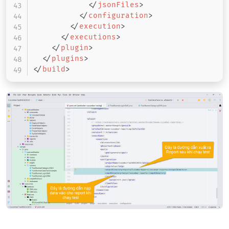
</
jsonFiles
>
</
configuration
>
</
execution
>
</
executions
>
</
plugin
>
</
plugins
>
</
build
>