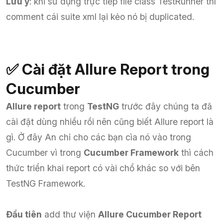
Lưu ý
: khi sử dụng trực tiếp file class TestRunner thì
comment cái suite xml lại kẻo nó bị duplicated.
✅ Cài đặt Allure Report trong
Cucumber
Allure report
trong
TestNG
trước đây chúng ta đã
cài đặt dùng nhiều rồi nên cũng biết Allure report là
gì. Ở đây An chỉ cho các bạn cìa nó vào trong
Cucumber vì trong
Cucumber Framework
thì cách
thức triển khai report có vài chổ khác so với bên
TestNG Framework.
Đầu tiên
add thư viện
Allure Cucumber Report