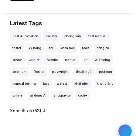
Latest Tags
Test Automation
câu hỏi
phỏng vấn
test manual
tester
kỹ năng
api
khoá học
tools
công cụ
senior
Junior
Middle
manual
kit
AITesting
selenium
fresher
playwright
thuật ngữ
postman
manual testing
java
wetest
khái niệm
khai giảng
online
sử dụng AI
antigravity
codex
Xem tất cả (53)