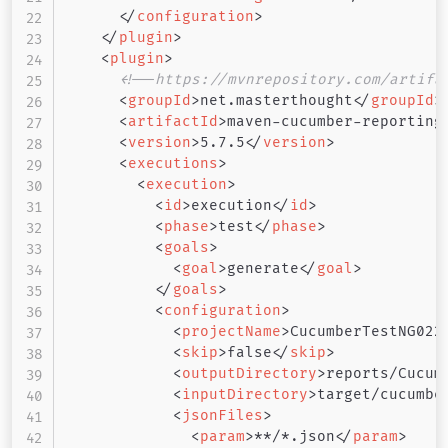
</
configuration
>
</
plugin
>
<
plugin
>
<!--https://mvnrepository.com/artifa
<
groupId
>
net.masterthought
</
groupId
>
<
artifactId
>
maven-cucumber-reporting
<
version
>
5.7.5
</
version
>
<
executions
>
<
execution
>
<
id
>
execution
</
id
>
<
phase
>
test
</
phase
>
<
goals
>
<
goal
>
generate
</
goal
>
</
goals
>
<
configuration
>
<
projectName
>
CucumberTestNG022
<
skip
>
false
</
skip
>
<
outputDirectory
>
reports/Cucum
<
inputDirectory
>
target/cucumbe
<
jsonFiles
>
<
param
>
**/*.json
</
param
>