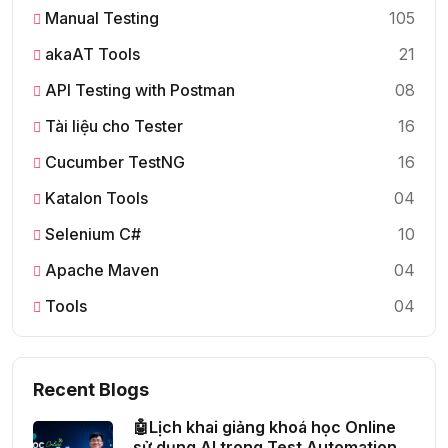
Manual Testing
105
akaAT Tools
21
API Testing with Postman
08
Tài liệu cho Tester
16
Cucumber TestNG
16
Katalon Tools
04
Selenium C#
10
Apache Maven
04
Tools
04
Recent Blogs
🤖Lịch khai giảng khoá học Online
sử dụng AI trong Test Automation